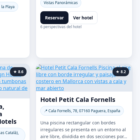
Vistas Panorámicas
 la Playa
Reservar
Ver hotel
6 perspectivas del hotel
★ 8.6
★ 8.2
Hotel Petit Cala Fornells
a,
📍 Cala Fornells, 78, 07160 Paguera, España
a
otels
Una piscina rectangular con bordes
irregulares se presenta en un entorno al
Cas Català),
aire libre, dividida en dos secciones por...