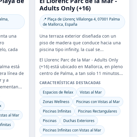
Playa de
El Llorenc Parc de la Mar -
Adults Only (+16)
alma,
📍 Plaça de Llorenç Villalonga 4, 07001 Palma
de Mallorca, España
senta una
Una terraza exterior diseñada con un
ro
piso de madera que conduce hacia una
elo, cada
piscina tipo infinity, la cual se...
El Llorenc Parc de la Mar - Adults Only
Palma está
(+16) está ubicado en Mallorca, en pleno
era línea de
centro de Palma, a tan solo 11 minutos...
r y a
CARACTERÍSTICAS DESTACADAS
lementan...
Espacios de Relax
Vistas al Mar
S
Zonas Wellness
Piscinas con Vistas al Mar
x
Piscinas Infinitas
Piscinas Rectangulares
istas al Mar
Piscinas
Duchas Exteriores
finitas
Piscinas Infinitas con Vistas al Mar