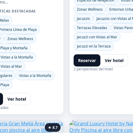
Espacios de Relajación
Vistas 
no...
Zonas Wellness
Entornos Urb
TICAS DESTACADAS
Jacuzzis
Jacuzzis con Vistas al
 Relax
Terrazas Elevadas
Vistas Pan
Primera Línea de Playa
Jacuzzi con Vistas al Mar
r
Zonas Wellness
Jacuzzi en la Terraza
 Playa y Montaña
 Vistas a la Montaña
Reservar
Ver hotel
 Vistas al Mar
2 perspectivas del hotel
egulares
Vistas a la Montaña
 Playa
Ver hotel
cadas
★ 8.7