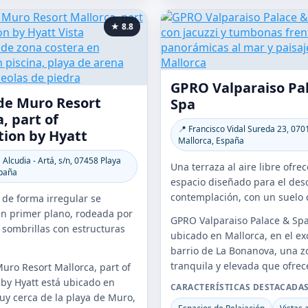
★ 8.8
GPRO Valparaiso Pa
de Muro Resort
Spa
, part of
📍 Francisco Vidal Sureda 23, 07
tion by Hyatt
Mallorca, España
 Alcudia - Artá, s/n, 07458 Playa
Una terraza al aire libre ofre
paña
espacio diseñado para el desc
contemplación, con un suelo d
 de forma irregular se
n primer plano, rodeada por
GPRO Valparaiso Palace & Spa
sombrillas con estructuras
ubicado en Mallorca, en el ex
barrio de La Bonanova, una z
tranquila y elevada que ofrece
uro Resort Mallorca, part of
 by Hyatt está ubicado en
CARACTERÍSTICAS DESTACADA
uy cerca de la playa de Muro,