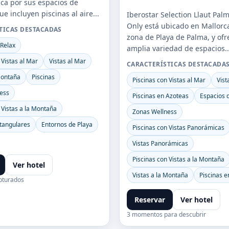
aca por sus espacios de
ue incluyen piscinas al aire...
Iberostar Selection Llaut Pal
Only está ubicado en Mallorca
TICAS DESTACADAS
zona de Playa de Palma, y of
 Relax
amplia variedad de espacios..
 Vistas al Mar
Vistas al Mar
CARACTERÍSTICAS DESTACADA
Montaña
Piscinas
Piscinas con Vistas al Mar
Vist
ess
Piscinas en Azoteas
Espacios 
 Vistas a la Montaña
Zonas Wellness
ctangulares
Entornos de Playa
Piscinas con Vistas Panorámicas
Vistas Panorámicas
Piscinas con Vistas a la Montaña
Ver hotel
Vistas a la Montaña
Piscinas e
apturados
Reservar
Ver hotel
3 momentos para descubrir