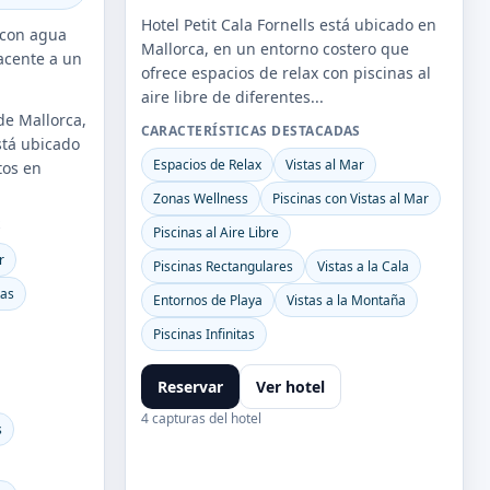
Hotel Petit Cala Fornells está ubicado en
 con agua
Mallorca, en un entorno costero que
acente a un
ofrece espacios de relax con piscinas al
aire libre de diferentes...
de Mallorca,
CARACTERÍSTICAS DESTACADAS
stá ubicado
Espacios de Relax
Vistas al Mar
tos en
Zonas Wellness
Piscinas con Vistas al Mar
S
Piscinas al Aire Libre
r
Piscinas Rectangulares
Vistas a la Cala
tas
Entornos de Playa
Vistas a la Montaña
Piscinas Infinitas
Reservar
Ver hotel
4 capturas del hotel
s