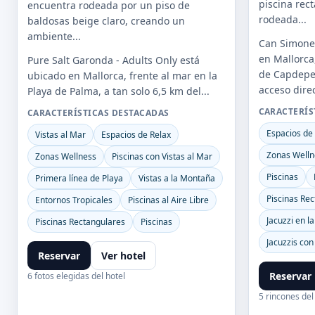
piscina rect
encuentra rodeada por un piso de
rodeada...
baldosas beige claro, creando un
ambiente...
Can Simonet
en Mallorca
Pure Salt Garonda - Adults Only está
de Capdeper
ubicado en Mallorca, frente al mar en la
acceso direc
Playa de Palma, a tan solo 6,5 km del...
CARACTERÍS
CARACTERÍSTICAS DESTACADAS
Espacios de
Vistas al Mar
Espacios de Relax
Zonas Welln
Zonas Wellness
Piscinas con Vistas al Mar
Piscinas
Primera línea de Playa
Vistas a la Montaña
Piscinas Re
Entornos Tropicales
Piscinas al Aire Libre
Jacuzzi en l
Piscinas Rectangulares
Piscinas
Jacuzzis con
Reservar
Ver hotel
Reservar
6 fotos elegidas del hotel
5 rincones del