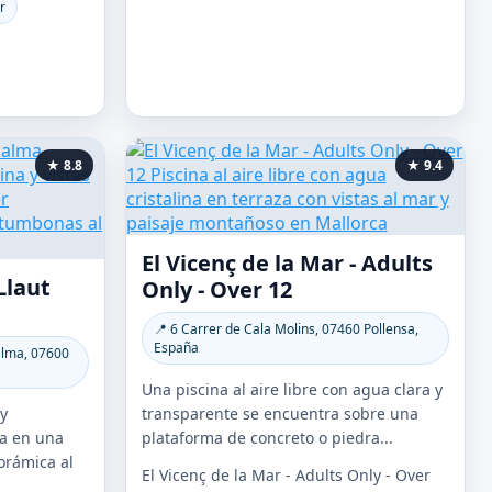
r
★ 8.8
★ 9.4
El Vicenç de la Mar - Adults
Llaut
Only - Over 12
📍 6 Carrer de Cala Molins, 07460 Pollensa,
España
alma, 07600
Una piscina al aire libre con agua clara y
 y
transparente se encuentra sobre una
ra en una
plataforma de concreto o piedra...
orámica al
El Vicenç de la Mar - Adults Only - Over