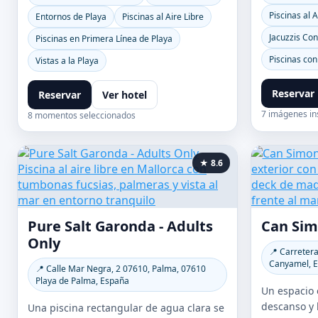
Piscinas al A
Entornos de Playa
Piscinas al Aire Libre
Jacuzzis Con
Piscinas en Primera Línea de Playa
Piscinas co
Vistas a la Playa
Reservar
Reservar
Ver hotel
7 imágenes in
8 momentos seleccionados
★ 8.6
Pure Salt Garonda - Adults
Can Sim
Only
📍 Carreter
Canyamel, 
📍 Calle Mar Negra, 2 07610, Palma, 07610
Playa de Palma, España
Un espacio 
descanso y 
Una piscina rectangular de agua clara se