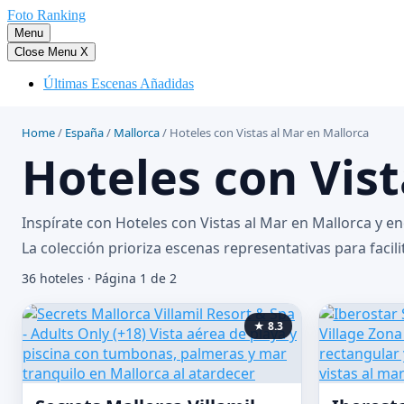
Saltar
Foto Ranking
al
Menu
contenido
Close Menu
X
Últimas Escenas Añadidas
Home
/
España
/
Mallorca
/
Hoteles con Vistas al Mar en Mallorca
Hoteles con Vist
Inspírate con Hoteles con Vistas al Mar en Mallorca y 
La colección prioriza escenas representativas para facili
36 hoteles · Página 1 de 2
★ 8.3