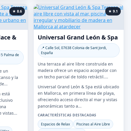
★ 8.6
★ 9.1
lace &
Universal Grand León & Spa
📍 Calle Sol, 07638 Colonia de Sant Jordi,
España
015 Palma de
Una terraza al aire libre construida en
madera ofrece un espacio acogedor con
ce un
un techo parcial de toldo retráctil....
anso y la
e...
Universal Grand León & Spa está ubicado
en Mallorca, en primera línea de playa,
 está
ofreciendo acceso directo al mar y vistas
clusivo
panorámicas tanto a...
ona
 vistas...
CARACTERÍSTICAS DESTACADAS
S
Espacios de Relax
Piscinas al Aire Libre