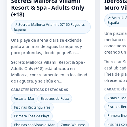
Secrets Mallorca Villamil
Iberosta
Resort & Spa - Adults Only
Muro Vi
(+18)
📍 Avenida 
España
📍 Secrets Mallorca Villamil , 07160 Paguera,
España
Una piscina
mediano est
Una playa de arena clara se extiende
conectadas 
junto a un mar de aguas tranquilas y
creando un 
poco profundas, donde pequeñas...
Iberostar S
Secrets Mallorca Villamil Resort & Spa -
está ubicad
Adults Only (+18) está ubicado en
línea de pl
Mallorca, concretamente en la localidad
ofreciendo 
de Paguera, y se sitúa en...
CARACTERÍS
CARACTERÍSTICAS DESTACADAS
Vistas al Ma
Vistas al Mar
Espacios de Relax
Piscinas Re
Piscinas Rectangulares
Primera líne
Primera línea de Playa
Piscinas con
Piscinas con Vistas al Mar
Zonas Wellness