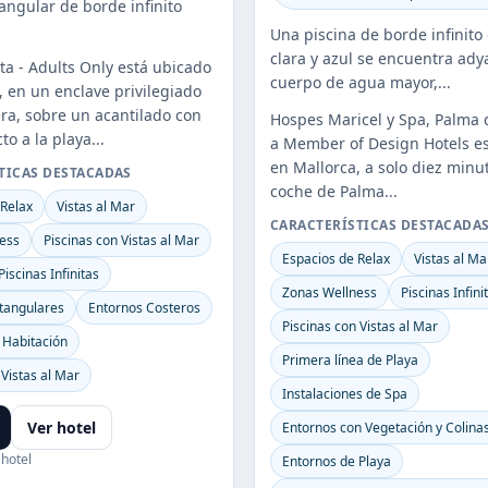
angular de borde infinito
Una piscina de borde infinito
clara y azul se encuentra ady
a - Adults Only está ubicado
cuerpo de agua mayor,...
, en un enclave privilegiado
a, sobre un acantilado con
Hospes Maricel y Spa, Palma 
to a la playa...
a Member of Design Hotels e
en Mallorca, a solo diez minu
TICAS DESTACADAS
coche de Palma...
 Relax
Vistas al Mar
CARACTERÍSTICAS DESTACADA
ess
Piscinas con Vistas al Mar
Espacios de Relax
Vistas al Ma
Piscinas Infinitas
Zonas Wellness
Piscinas Infini
ctangulares
Entornos Costeros
Piscinas con Vistas al Mar
a Habitación
Primera línea de Playa
 Vistas al Mar
Instalaciones de Spa
Ver hotel
Entornos con Vegetación y Colina
 hotel
Entornos de Playa