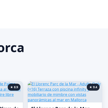
orca
★ 8.9
★ 9.4