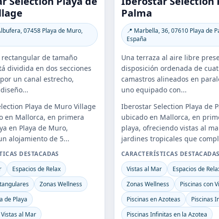
r Selection Playa de
Iberostar Selection 
llage
Palma
Albufera, 07458 Playa de Muro,
📍 Marbella, 36, 07610 Playa de P
España
 rectangular de tamaño
Una terraza al aire libre pre
á dividida en dos secciones
disposición ordenada de cuat
por un canal estrecho,
camastros alineados en paral
diseño...
uno equipado con...
election Playa de Muro Village
Iberostar Selection Playa de 
o en Mallorca, en primera
ubicado en Mallorca, en prim
aya en Playa de Muro,
playa, ofreciendo vistas al ma
un alojamiento de 5...
jardines tropicales que comp
TICAS DESTACADAS
CARACTERÍSTICAS DESTACADA
r
Espacios de Relax
Vistas al Mar
Espacios de Rela
ctangulares
Zonas Wellness
Zonas Wellness
Piscinas con V
a de Playa
Piscinas en Azoteas
Piscinas In
 Vistas al Mar
Piscinas Infinitas en la Azotea