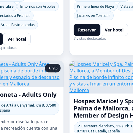
ire Libre
Entornos con Árboles
Primera línea de Playa
Vistas a
ectados a Piscinas
Jacuzzis en Terrazas
n Áreas Pavimentadas
Reservar
Ver hotel
7 vistas destacadas
Ver hotel
spiradoras
★ 9.5
oneta - Adults Only
Hospes Maricel y Sp
a de Artá a Canyamel, Km 8, 07580
Palma de Mallorca, 
España
Member of Design H
exterior diseñado para el
📍 Carretera d'Andratx, 11- (urb. 
la recreación cuenta con una
07181 Cas Català, España