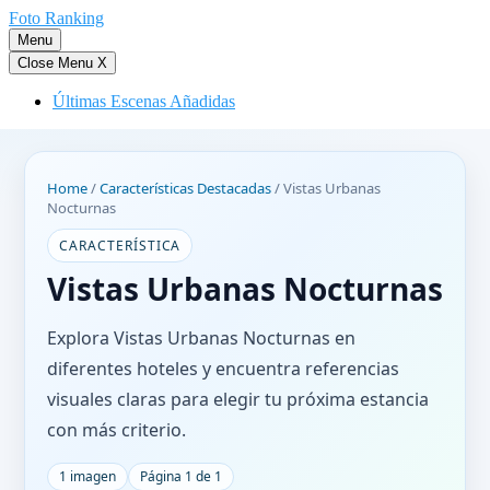
Saltar
Foto Ranking
al
Menu
contenido
Close Menu
X
Últimas Escenas Añadidas
Home
/
Características Destacadas
/
Vistas Urbanas
Nocturnas
CARACTERÍSTICA
Vistas Urbanas Nocturnas
Explora Vistas Urbanas Nocturnas en
diferentes hoteles y encuentra referencias
visuales claras para elegir tu próxima estancia
con más criterio.
1 imagen
Página 1 de 1