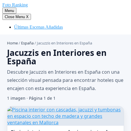
Saltar
Foto Ranking
al
Menu
contenido
Close Menu
X
Últimas Escenas Añadidas
Home
/
España
/
Jacuzzis en Interiores en España
Jacuzzis en Interiores en
España
Descubre Jacuzzis en Interiores en España con una
selección visual pensada para encontrar hoteles que
encajen con esta experiencia en España.
1 imagen · Página 1 de 1