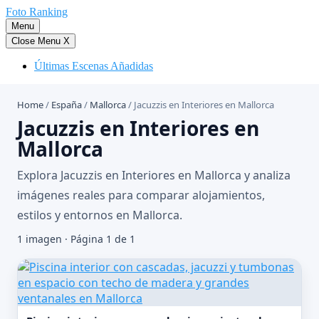
Saltar
Foto Ranking
al
Menu
contenido
Close Menu
X
Últimas Escenas Añadidas
Home
/
España
/
Mallorca
/
Jacuzzis en Interiores en Mallorca
Jacuzzis en Interiores en
Mallorca
Explora Jacuzzis en Interiores en Mallorca y analiza
imágenes reales para comparar alojamientos,
estilos y entornos en Mallorca.
1 imagen · Página 1 de 1