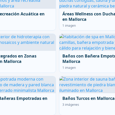
ecreación Acuática en
Áreas Wellness con Duch
en Mallorca
1 imagen
tegrados en Zonas
Baños con Bañera Empot
n Mallorca
Mallorca
1 imagen
Bañeras Empotradas en
Baños Turcos en Mallorca
3 imágenes