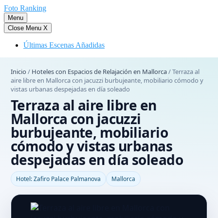
Saltar
Foto Ranking
al
Menu
contenido
Close Menu
X
Últimas Escenas Añadidas
Inicio
/
Hoteles con Espacios de Relajación en Mallorca
/
Terraza al
aire libre en Mallorca con jacuzzi burbujeante, mobiliario cómodo y
vistas urbanas despejadas en día soleado
Terraza al aire libre en
Mallorca con jacuzzi
burbujeante, mobiliario
cómodo y vistas urbanas
despejadas en día soleado
Hotel: Zafiro Palace Palmanova
Mallorca