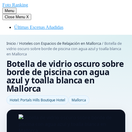
Saltar
Foto Ranking
al
Menu
contenido
Close Menu
X
Últimas Escenas Añadidas
Inicio
/
Hoteles con Espacios de Relajación en Mallorca
/
Botella de
vidrio oscuro sobre borde de piscina con agua azul y toalla blanca
en Mallorca
Botella de vidrio oscuro sobre
borde de piscina con agua
azul y toalla blanca en
Mallorca
Hotel: Portals Hills Boutique Hotel
Mallorca