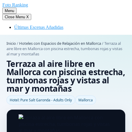
Saltar
Foto Ranking
al
Menu
contenido
Close Menu
X
Últimas Escenas Añadidas
Inicio
/
Hoteles con Espacios de Relajación en Mallorca
/
Terraza al
aire libre en Mallorca con piscina estrecha, tumbonas rojas y vistas
al mar y montañas
Terraza al aire libre en
Mallorca con piscina estrecha,
tumbonas rojas y vistas al
mar y montañas
Hotel: Pure Salt Garonda - Adults Only
Mallorca