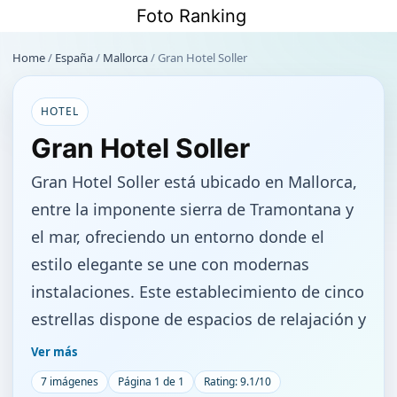
Saltar
Foto Ranking
al
contenido
Home
/
España
/
Mallorca
/
Gran Hotel Soller
HOTEL
Gran Hotel Soller
Gran Hotel Soller está ubicado en Mallorca,
entre la imponente sierra de Tramontana y
el mar, ofreciendo un entorno donde el
estilo elegante se une con modernas
instalaciones. Este establecimiento de cinco
estrellas dispone de espacios de relajación y
zonas wellness que incluyen un centro de
Ver más
spa con piscina cubierta climatizada,
7 imágenes
Página 1 de 1
Rating: 9.1/10