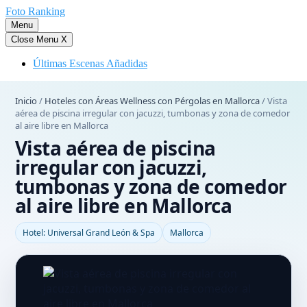
Saltar
Foto Ranking
al
Menu
contenido
Close Menu
X
Últimas Escenas Añadidas
Inicio
/
Hoteles con Áreas Wellness con Pérgolas en Mallorca
/
Vista
aérea de piscina irregular con jacuzzi, tumbonas y zona de comedor
al aire libre en Mallorca
Vista aérea de piscina
irregular con jacuzzi,
tumbonas y zona de comedor
al aire libre en Mallorca
Hotel: Universal Grand León & Spa
Mallorca