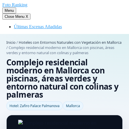
Saltar
Foto Ranking
al
Menu
contenido
Close Menu
X
Últimas Escenas Añadidas
Inicio
/
Hoteles con Entornos Naturales con Vegetación en Mallorca
/
Complejo residencial moderno en Mallorca con piscinas, áreas
verdes y entorno natural con colinas y palmeras
Complejo residencial
moderno en Mallorca con
piscinas, áreas verdes y
entorno natural con colinas y
palmeras
Hotel: Zafiro Palace Palmanova
Mallorca