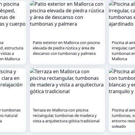
na
Patio exterior en Mallorca con piscina
Piscina al air
ed, estructura
elevada de piedra rústica y área de
irregular, c
vistas a
descanso con tumbonas y palmera
tumbonas en
en Mallorca
Mallorca
a y tumbonas
Terraza en Mallorca con piscina
Piscina al ai
no natural
rectangular, tumbonas de madera y
tumbonas, so
ca
vista a arquitectura gótica tradicional
entorno resid
soleado