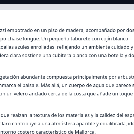
acuzzi empotrado en un piso de madera, acompañado por do
tipo chaise longue. Un pequeño taburete con cojín blanco
oallas azules enrolladas, reflejando un ambiente cuidado y
ra clara sostiene una cubitera blanca con una botella y d
 vegetación abundante compuesta principalmente por arbust
nmarca el paisaje. Más allá, un cuerpo de agua que parece 
con un velero anclado cerca de la costa que añade un toque
ue realzan la textura de los materiales y la calidez del esp
 claro contribuye a una atmósfera apacible y equilibrada, id
orno costero característico de Mallorca.