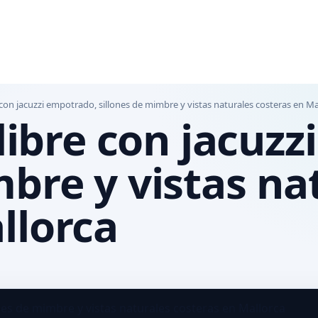
re con jacuzzi empotrado, sillones de mimbre y vistas naturales costeras en Ma
 libre con jacuz
mbre y vistas na
llorca