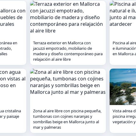
oránea en
Terraza exterior en Mallorca con
Piscina al ai
otrado,
jacuzzi empotrado, mobiliario de
e iluminació
lles
madera y diseño contemporáneo para
en Mallorca a
relajación al aire libre
ua cristalina
Zona al aire libre con piscina pequeña,
Vista aérea d
ar y paisaje
tumbonas con cojines naranjas y
piscina irreg
sombrillas beige en Mallorca junto al
vegetación y
mar y palmeras