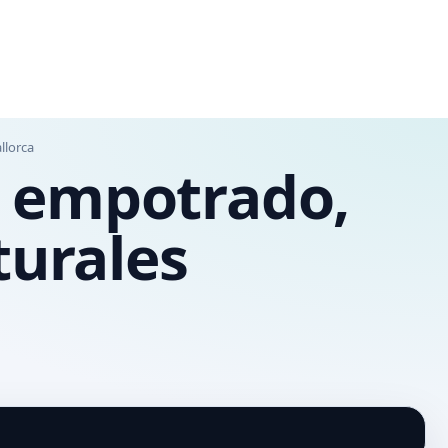
llorca
zi empotrado,
turales