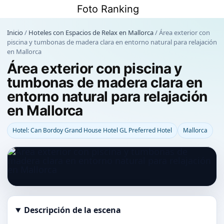
Saltar
Foto Ranking
al
contenido
Inicio
/
Hoteles con Espacios de Relax en Mallorca
/
Área exterior con
piscina y tumbonas de madera clara en entorno natural para relajación
en Mallorca
Área exterior con piscina y
tumbonas de madera clara en
entorno natural para relajación
en Mallorca
Hotel: Can Bordoy Grand House Hotel GL Preferred Hotel
Mallorca
Descripción de la escena
Abrir imagen en tamaño completo