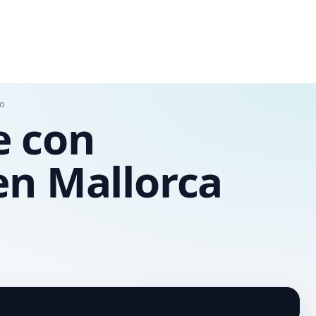
do
e con
en Mallorca