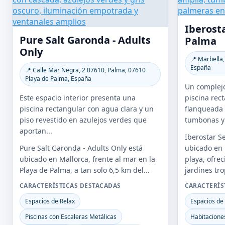
Iberosta
Pure Salt Garonda - Adults
Palma
Only
📍 Marbella,
España
📍 Calle Mar Negra, 2 07610, Palma, 07610
Playa de Palma, España
Un complejo
Este espacio interior presenta una
piscina rec
piscina rectangular con agua clara y un
flanqueada 
piso revestido en azulejos verdes que
tumbonas y 
aportan...
Iberostar S
Pure Salt Garonda - Adults Only está
ubicado en 
ubicado en Mallorca, frente al mar en la
playa, ofrec
Playa de Palma, a tan solo 6,5 km del...
jardines tr
CARACTERÍSTICAS DESTACADAS
CARACTERÍS
Espacios de Relax
Espacios de
Piscinas con Escaleras Metálicas
Habitaciones