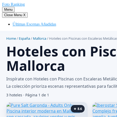
Saltar
Foto Ranking
al
Menu
contenido
Close Menu
X
Últimas Escenas Añadidas
Home
/
España
/
Mallorca
/
Hoteles con Piscinas con Escaleras Metálica
Hoteles con Pisc
Mallorca
Inspírate con Hoteles con Piscinas con Escaleras Metál
La colección prioriza escenas representativas para facili
3 hoteles · Página 1 de 1
★ 8.6