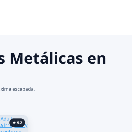
s Metálicas en
róxima escapada.
★ 9.2