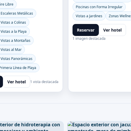
ire Libre
Piscinas con Forma Irregular
 Escaleras Metálicas
Vistas a Jardines
Zonas Wellne
 Vistas a Colinas
Reservar
Ver hotel
Vistas a la Playa
1 imagen destacada
 Vistas a Montañas
 Vistas al Mar
n Vistas Panorámicas
Primera Línea de Playa
Ver hotel
1 vista destacada