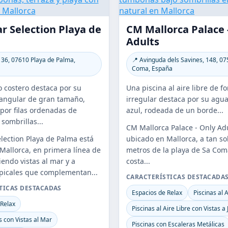
r Selection Playa de
CM Mallorca Palace 
Adults
 36, 07610 Playa de Palma,
📍 Avinguda dels Savines, 148, 0
Coma, España
 costero destaca por su
Una piscina al aire libre de f
tangular de gran tamaño,
irregular destaca por su agua
por filas ordenadas de
azul, rodeada de un borde...
sombrillas...
CM Mallorca Palace - Only Adu
election Playa de Palma está
ubicado en Mallorca, a tan so
Mallorca, en primera línea de
metros de la playa de Sa Coma
iendo vistas al mar y a
costa...
opicales que complementan...
CARACTERÍSTICAS DESTACADA
TICAS DESTACADAS
Espacios de Relax
Piscinas al A
 Relax
Piscinas al Aire Libre con Vistas a
 con Vistas al Mar
Piscinas con Escaleras Metálicas