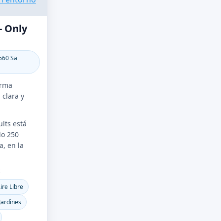
- Only
7560 Sa
orma
 clara y
lts está
lo 250
, en la
S
ire Libre
 Jardines