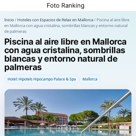
Saltar
Foto Ranking
al
contenido
Inicio
/
Hoteles con Espacios de Relax en Mallorca
/
Piscina al aire libre
en Mallorca con agua cristalina, sombrillas blancas y entorno natural
de palmeras
Piscina al aire libre en Mallorca
con agua cristalina, sombrillas
blancas y entorno natural de
palmeras
Hotel: Hipotels Hipocampo Palace & Spa
Mallorca