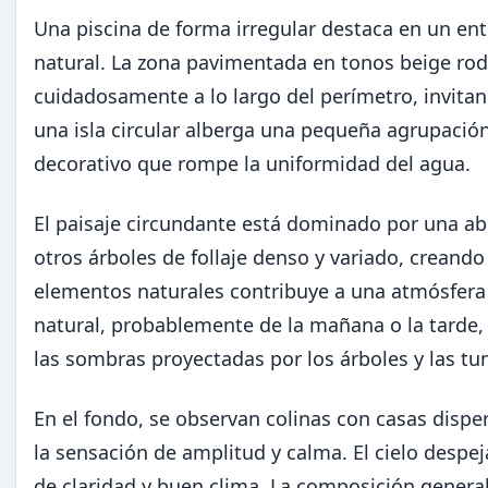
Una piscina de forma irregular destaca en un entor
natural. La zona pavimentada en tonos beige rod
cuidadosamente a lo largo del perímetro, invitando
una isla circular alberga una pequeña agrupació
decorativo que rompe la uniformidad del agua.
El paisaje circundante está dominado por una ab
otros árboles de follaje denso y variado, creand
elementos naturales contribuye a una atmósfera se
natural, probablemente de la mañana o la tarde, 
las sombras proyectadas por los árboles y las t
En el fondo, se observan colinas con casas disper
la sensación de amplitud y calma. El cielo des
de claridad y buen clima. La composición general