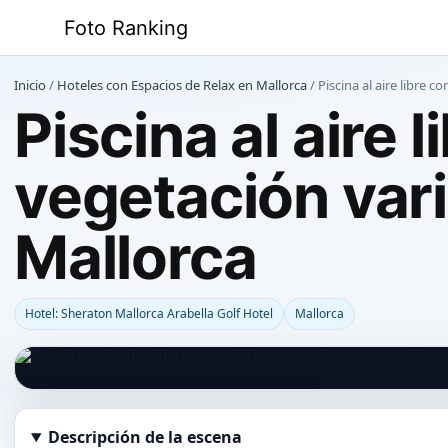
Saltar
Foto Ranking
al
contenido
Inicio
/
Hoteles con Espacios de Relax en Mallorca
/
Piscina al aire libre 
Piscina al aire l
vegetación vari
Mallorca
Hotel: Sheraton Mallorca Arabella Golf Hotel
Mallorca
Descripción de la escena
Abrir imagen en tamaño completo