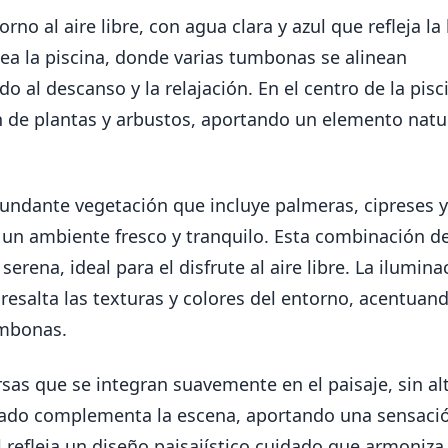
no al aire libre, con agua clara y azul que refleja la 
ea la piscina, donde varias tumbonas se alinean
 al descanso y la relajación. En el centro de la pisc
n de plantas y arbustos, aportando un elemento natu
undante vegetación que incluye palmeras, cipreses y
o un ambiente fresco y tranquilo. Esta combinación d
rena, ideal para el disfrute al aire libre. La ilumina
resalta las texturas y colores del entorno, acentuan
umbonas.
sas que se integran suavemente en el paisaje, sin al
pejado complementa la escena, aportando una sensaci
 refleja un diseño paisajístico cuidado que armoniza