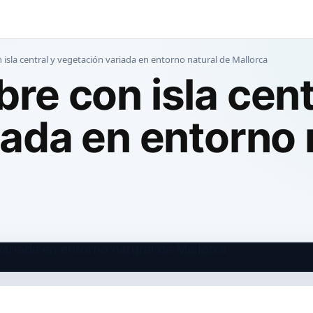
con isla central y vegetación variada en entorno natural de Mallorca
ibre con isla cent
ada en entorno 