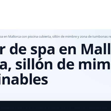
spa en Mallorca con piscina cubierta, sillón de mimbre y zona de tumbonas re
or de spa en Mal
ta, sillón de mi
inables