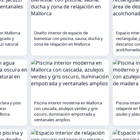
en Mallorca
Diseño interior de espacio de
Espacio inter
egrado y
bienestar con piscina, sauna, ducha y
rectangular, 
uz natural
zona de relajación en Mallorca
descanso co
acolchonadas
clara y piso
Piscina interior moderna en Mallorca
Piscina inte
acio
con cascada, azulejos verdes y gris
relajante en 
llorca
oscuro, iluminación empotrada y
azules y pla
ventanales amplios