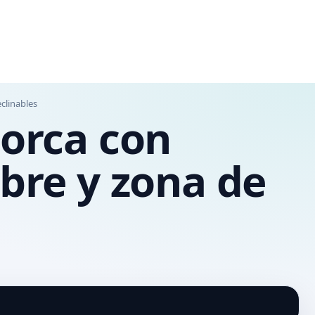
clinables
lorca con
mbre y zona de