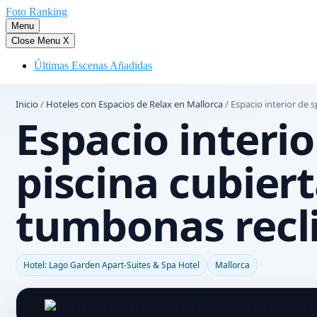
Saltar
Foto Ranking
al
Menu
contenido
Close Menu
X
Últimas Escenas Añadidas
Inicio
/
Hoteles con Espacios de Relax en Mallorca
/
Espacio interior de 
Espacio interi
piscina cubier
tumbonas recl
Hotel: Lago Garden Apart-Suites & Spa Hotel
Mallorca