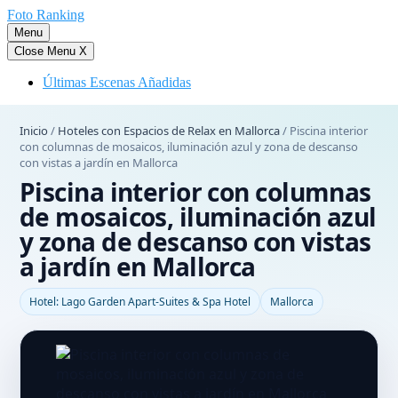
Saltar
Foto Ranking
al
Menu
contenido
Close Menu
X
Últimas Escenas Añadidas
Inicio
/
Hoteles con Espacios de Relax en Mallorca
/
Piscina interior
con columnas de mosaicos, iluminación azul y zona de descanso
con vistas a jardín en Mallorca
Piscina interior con columnas
de mosaicos, iluminación azul
y zona de descanso con vistas
a jardín en Mallorca
Hotel: Lago Garden Apart-Suites & Spa Hotel
Mallorca