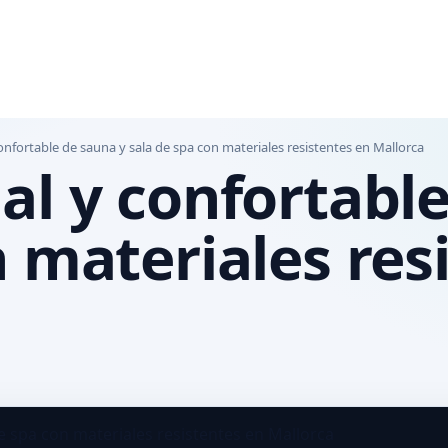
onfortable de sauna y sala de spa con materiales resistentes en Mallorca
al y confortabl
n materiales res