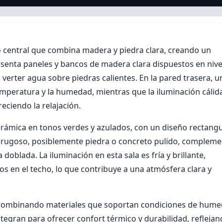
 central que combina madera y piedra clara, creando un
esenta paneles y bancos de madera clara dispuestos en nive
erter agua sobre piedras calientes. En la pared trasera, u
peratura y la humedad, mientras que la iluminación cálid
eciendo la relajación.
cerámica en tonos verdes y azulados, con un diseño rectangu
ial rugoso, posiblemente piedra o concreto pulido, complem
oblada. La iluminación en esta sala es fría y brillante,
 en el techo, lo que contribuye a una atmósfera clara y
, combinando materiales que soportan condiciones de hum
ntegran para ofrecer confort térmico y durabilidad, refleja