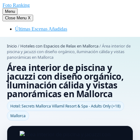
Saltar
Foto Ranking
al
Menu
contenido
Close Menu
X
Últimas Escenas Añadidas
Inicio
/
Hoteles con Espacios de Relax en Mallorca
/
Área interior de
piscina y jacuzzi con diseño orgánico, iluminación cálida y vistas
panorámicas en Mallorca
Área interior de piscina y
jacuzzi con diseño orgánico,
iluminación cálida y vistas
panorámicas en Mallorca
Hotel: Secrets Mallorca Villamil Resort & Spa - Adults Only (+18)
Mallorca