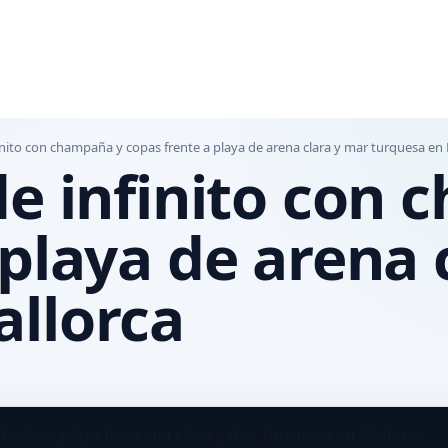
inito con champaña y copas frente a playa de arena clara y mar turquesa en
de infinito con
 playa de arena 
allorca