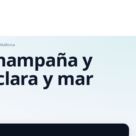
 Mallorca
 champaña y
clara y mar