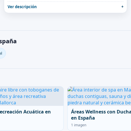
Ver descripción
España
el
ecreación Acuática en
Áreas Wellness con Duch
en España
1 imagen