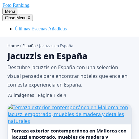
Saltar
Foto Ranking
al
Menu
contenido
Close Menu
X
Últimas Escenas Añadidas
Home
/
España
/
Jacuzzis en España
Jacuzzis en España
Descubre Jacuzzis en España con una selección
visual pensada para encontrar hoteles que encajen
con esta experiencia en España.
73 imágenes · Página 1 de 4
Terraza exterior contemporánea en Mallorca con
jacuzzi empotrado, muebles de madera y