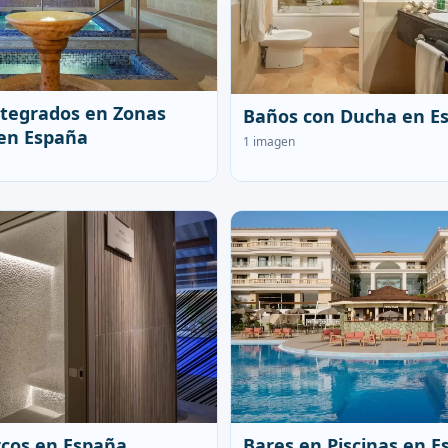
tegrados en Zonas
Baños con Ducha en E
en España
1 imagen
cos en España
Bares en Piscinas en 