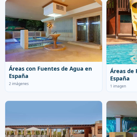
Áreas con Fuentes de Agua en
Áreas de 
España
España
2 imágenes
1 imagen