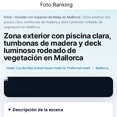
Saltar
Foto Ranking
al
contenido
Inicio
/
Hoteles con Espacios de Relax en Mallorca
/
Zona exterior con
piscina clara, tumbonas de madera y deck luminoso rodeado de
vegetación en Mallorca
Zona exterior con piscina clara,
tumbonas de madera y deck
luminoso rodeado de
vegetación en Mallorca
Hotel: Can Bordoy Grand House Hotel GL Preferred Hotel
Mallorca
Descripción de la escena
Abrir imagen en tamaño completo