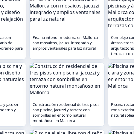
rca con
Piscina interior moderna en Mallorca
Complejo con
ario de
con mosaicos, jacuzzi integrado y
áreas verdes
poráneo para
amplios ventanales para luz natural
arquitectóni
terrazas co
a y jacuzzi
Construcción residencial de tres pisos
Piscina recta
moderno y
con piscina, jacuzzi y terraza con
zona exterio
sombrillas en entorno natural
natural sole
montañoso en Mallorca