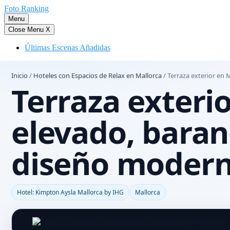
Saltar
Foto Ranking
al
Menu
contenido
Close Menu
X
Últimas Escenas Añadidas
Inicio
/
Hoteles con Espacios de Relax en Mallorca
/
Terraza exterior en 
Terraza exterio
elevado, barand
diseño modern
Hotel: Kimpton Aysla Mallorca by IHG
Mallorca