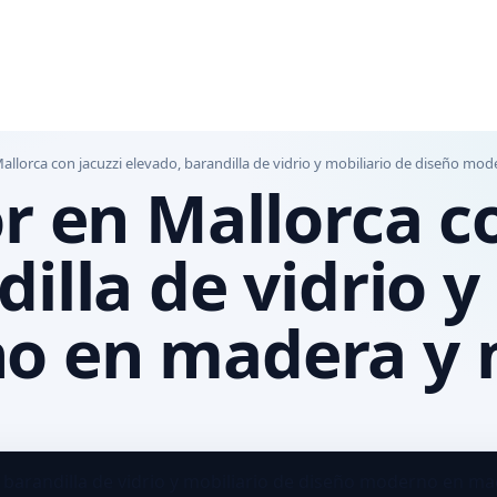
Mallorca con jacuzzi elevado, barandilla de vidrio y mobiliario de diseño m
r en Mallorca c
illa de vidrio y
o en madera y 