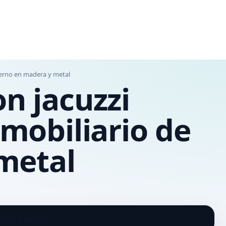
oderno en madera y metal
on jacuzzi
 mobiliario de
metal