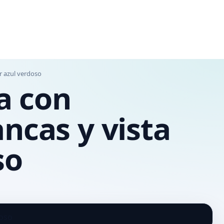
ar azul verdoso
ca con
ncas y vista
so