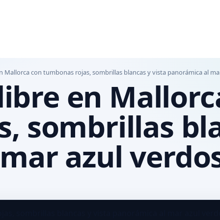
e en Mallorca con tumbonas rojas, sombrillas blancas y vista panorámica al m
 libre en Mallor
, sombrillas bla
 mar azul verdo