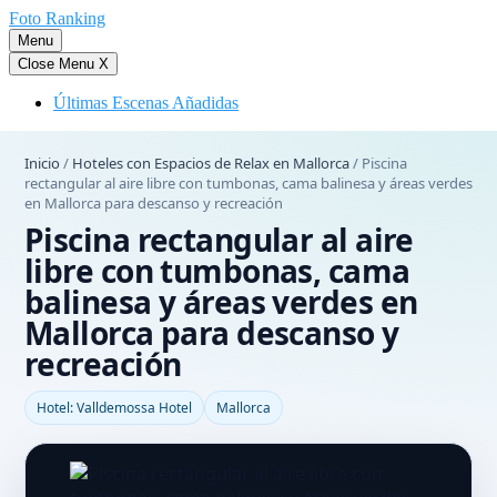
Saltar
Foto Ranking
al
Menu
contenido
Close Menu
X
Últimas Escenas Añadidas
Inicio
/
Hoteles con Espacios de Relax en Mallorca
/
Piscina
rectangular al aire libre con tumbonas, cama balinesa y áreas verdes
en Mallorca para descanso y recreación
Piscina rectangular al aire
libre con tumbonas, cama
balinesa y áreas verdes en
Mallorca para descanso y
recreación
Hotel: Valldemossa Hotel
Mallorca