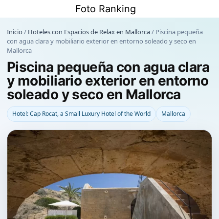
Saltar
Foto Ranking
al
contenido
Inicio
/
Hoteles con Espacios de Relax en Mallorca
/
Piscina pequeña
con agua clara y mobiliario exterior en entorno soleado y seco en
Mallorca
Piscina pequeña con agua clara
y mobiliario exterior en entorno
soleado y seco en Mallorca
Hotel: Cap Rocat, a Small Luxury Hotel of the World
Mallorca