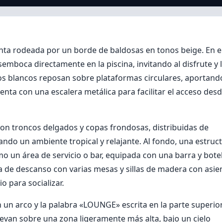
senta rodeada por un borde de baldosas en tonos beige. En e
emboca directamente en la piscina, invitando al disfrute y 
os blancos reposan sobre plataformas circulares, aportand
enta con una escalera metálica para facilitar el acceso desd
con troncos delgados y copas frondosas, distribuidas de
ando un ambiente tropical y relajante. Al fondo, una estruc
o un área de servicio o bar, equipada con una barra y botel
ea de descanso con varias mesas y sillas de madera con asie
o para socializar.
 un arco y la palabra «LOUNGE» escrita en la parte superio
elevan sobre una zona ligeramente más alta, bajo un cielo