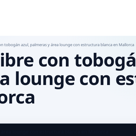
e con tobogán azul, palmeras y área lounge con estructura blanca en Mallorca
 libre con tobogá
a lounge con es
orca