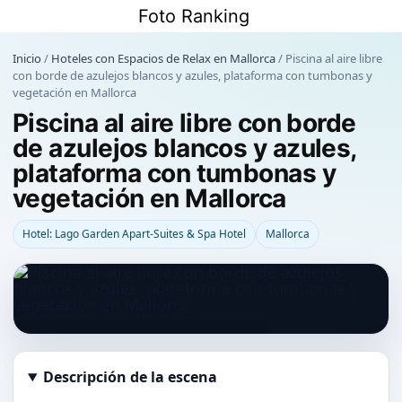
Saltar
Foto Ranking
al
contenido
Inicio
/
Hoteles con Espacios de Relax en Mallorca
/
Piscina al aire libre
con borde de azulejos blancos y azules, plataforma con tumbonas y
vegetación en Mallorca
Piscina al aire libre con borde
de azulejos blancos y azules,
plataforma con tumbonas y
vegetación en Mallorca
Hotel: Lago Garden Apart-Suites & Spa Hotel
Mallorca
Descripción de la escena
Abrir imagen en tamaño completo