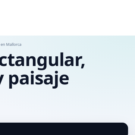
 en Mallorca
ectangular,
 paisaje