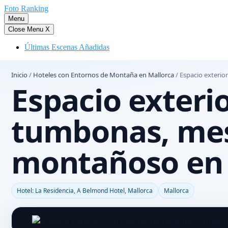
Saltar
Foto Ranking
al
Menu
contenido
Close Menu
X
Últimas Escenas Añadidas
Inicio
/
Hoteles con Entornos de Montaña en Mallorca
/
Espacio exterio
Espacio exterio
tumbonas, mes
montañoso en 
Hotel: La Residencia, A Belmond Hotel, Mallorca
Mallorca