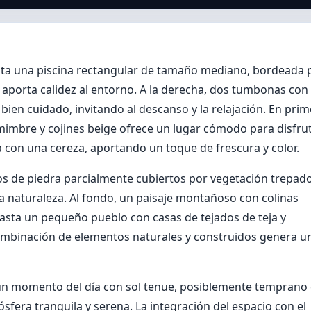
ta una piscina rectangular de tamaño mediano, bordeada 
e aporta calidez al entorno. A la derecha, dos tumbonas con
ien cuidado, invitando al descanso y la relajación. En prim
mimbre y cojines beige ofrece un lugar cómodo para disfru
a con una cereza, aportando un toque de frescura y color.
os de piedra parcialmente cubiertos por vegetación trepado
a naturaleza. Al fondo, un paisaje montañoso con colinas
hasta un pequeño pueblo con casas de tejados de teja y
 combinación de elementos naturales y construidos genera u
n un momento del día con sol tenue, posiblemente temprano
sfera tranquila y serena. La integración del espacio con el