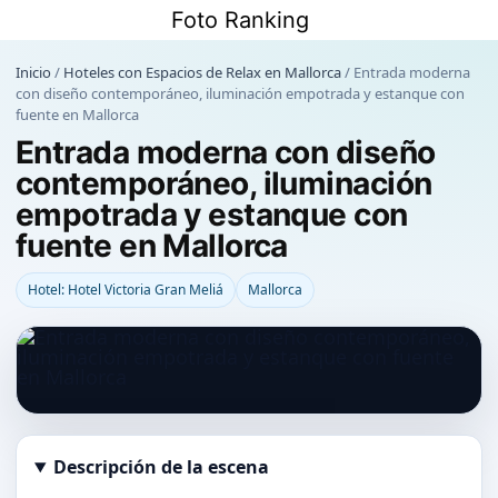
Saltar
Foto Ranking
al
contenido
Inicio
/
Hoteles con Espacios de Relax en Mallorca
/
Entrada moderna
con diseño contemporáneo, iluminación empotrada y estanque con
fuente en Mallorca
Entrada moderna con diseño
contemporáneo, iluminación
empotrada y estanque con
fuente en Mallorca
Hotel: Hotel Victoria Gran Meliá
Mallorca
Descripción de la escena
Abrir imagen en tamaño completo