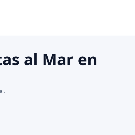
tas al Mar en
al.