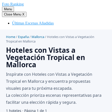
Saltar
Foto Ranking
al
Menu
contenido
Close Menu
X
Últimas Escenas Añadidas
Home
/
España
/
Mallorca
/
Hoteles con Vistas a Vegetación
Tropical en Mallorca
Hoteles con Vistas a
Vegetación Tropical en
Mallorca
Inspírate con Hoteles con Vistas a Vegetación
Tropical en Mallorca y encuentra propuestas
visuales para tu próxima escapada.
La colección prioriza escenas representativas para
facilitar una elección rápida y segura.
1 hoteles · Página 1 de 1