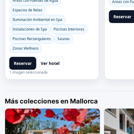
Áreas con Fuentes de Agua
Áreas con Fu
Espacios de Relax
Reservar
Iluminación Ambiental en Spa
Instalaciones de Spa
Piscinas Interiores
Piscinas Rectangulares
Saunas
Zonas Wellness
Reservar
Ver hotel
1 imagen seleccionada
Más colecciones en Mallorca