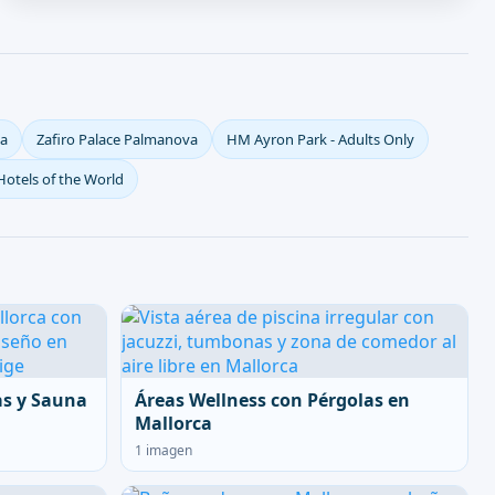
ma
Zafiro Palace Palmanova
HM Ayron Park - Adults Only
Hotels of the World
as y Sauna
Áreas Wellness con Pérgolas en
Mallorca
1 imagen