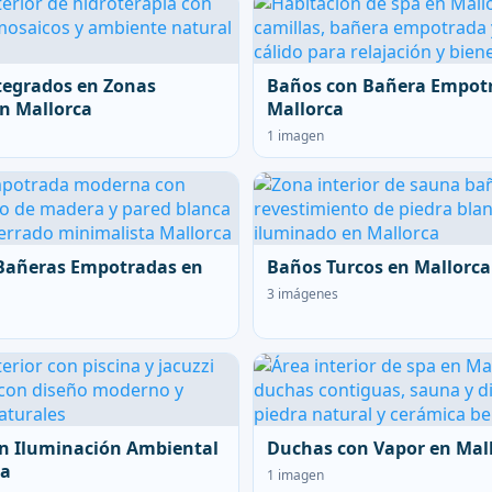
tegrados en Zonas
Baños con Bañera Empot
n Mallorca
Mallorca
1 imagen
Bañeras Empotradas en
Baños Turcos en Mallorca
3 imágenes
n Iluminación Ambiental
Duchas con Vapor en Mal
ca
1 imagen