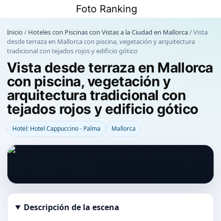
Saltar
Foto Ranking
al
contenido
Inicio
/
Hoteles con Piscinas con Vistas a la Ciudad en Mallorca
/
Vista
desde terraza en Mallorca con piscina, vegetación y arquitectura
tradicional con tejados rojos y edificio gótico
Vista desde terraza en Mallorca
con piscina, vegetación y
arquitectura tradicional con
tejados rojos y edificio gótico
Hotel: Hotel Cappuccino - Palma
Mallorca
Descripción de la escena
Abrir imagen en tamaño completo