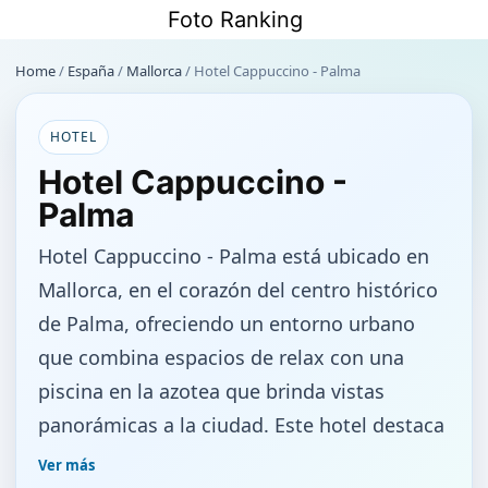
Saltar
Foto Ranking
al
contenido
Home
/
España
/
Mallorca
/
Hotel Cappuccino - Palma
HOTEL
Hotel Cappuccino -
Palma
Hotel Cappuccino - Palma está ubicado en
Mallorca, en el corazón del centro histórico
de Palma, ofreciendo un entorno urbano
que combina espacios de relax con una
piscina en la azotea que brinda vistas
panorámicas a la ciudad. Este hotel destaca
por sus piscinas infinitas pequeñas y
Ver más