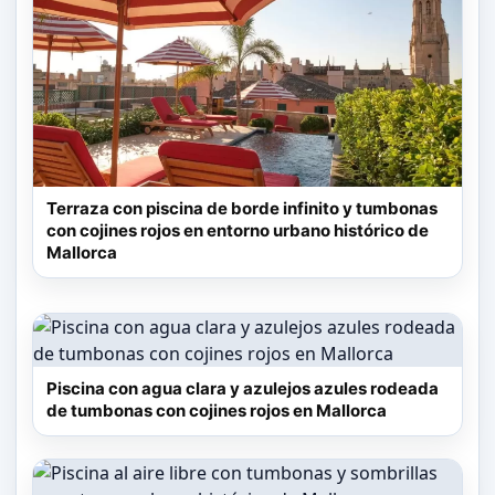
zapatillas, secador de pelo y artículos de
aseo gratuitos, garantizando comodidad y
privacidad.
Situado a tan solo 500 metros de la
emblemática catedral de Palma, este
Terraza con piscina de borde infinito y tumbonas
alojamiento está a 10 minutos a pie del
con cojines rojos en entorno urbano histórico de
puerto deportivo y del paseo marítimo,
Mallorca
facilitando el acceso a los principales
atractivos de Mallorca. Además, se
encuentra a 15 minutos en coche del
aeropuerto de Palma, lo que facilita la
Piscina con agua clara y azulejos azules rodeada
de tumbonas con cojines rojos en Mallorca
llegada y salida de los viajeros que buscan
disfrutar de la isla desde un hotel que
combina ubicación, arte y bienestar.