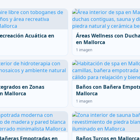
ecreación Acuática en
Áreas Wellness con Duch
en Mallorca
1 imagen
tegrados en Zonas
Baños con Bañera Empot
n Mallorca
Mallorca
1 imagen
Bañeras Empotradas en
Baños Turcos en Mallorca