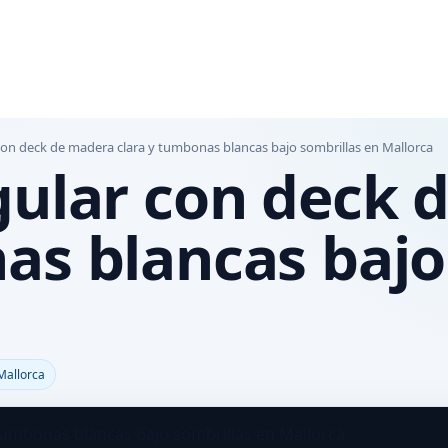
con deck de madera clara y tumbonas blancas bajo sombrillas en Mallorca
gular con deck
as blancas bajo
Mallorca