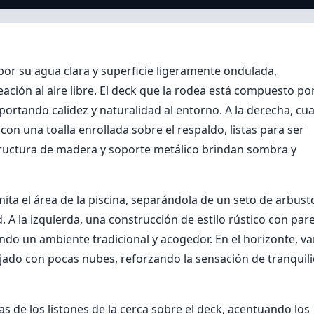
or su agua clara y superficie ligeramente ondulada,
eación al aire libre. El deck que la rodea está compuesto po
ortando calidez y naturalidad al entorno. A la derecha, cu
n una toalla enrollada sobre el respaldo, listas para ser
estructura de madera y soporte metálico brindan sombra y
mita el área de la piscina, separándola de un seto de arbust
 A la izquierda, una construcción de estilo rústico con par
ndo un ambiente tradicional y acogedor. En el horizonte, va
ejado con pocas nubes, reforzando la sensación de tranquil
s de los listones de la cerca sobre el deck, acentuando los