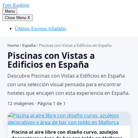
Saltar
Foto Ranking
al
Menu
contenido
Close Menu
X
Últimas Escenas Añadidas
Home
/
España
/
Piscinas con Vistas a Edificios en España
Piscinas con Vistas a
Edificios en España
Descubre Piscinas con Vistas a Edificios en España
con una selección visual pensada para encontrar
hoteles que encajen con esta experiencia en España.
12 imágenes · Página 1 de 1
Piscina al aire libre con diseño curvo, azulejos