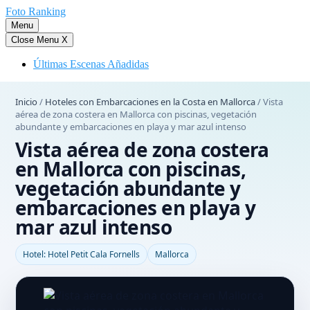
Saltar
Foto Ranking
al
Menu
contenido
Close Menu
X
Últimas Escenas Añadidas
Inicio
/
Hoteles con Embarcaciones en la Costa en Mallorca
/
Vista
aérea de zona costera en Mallorca con piscinas, vegetación
abundante y embarcaciones en playa y mar azul intenso
Vista aérea de zona costera
en Mallorca con piscinas,
vegetación abundante y
embarcaciones en playa y
mar azul intenso
Hotel: Hotel Petit Cala Fornells
Mallorca