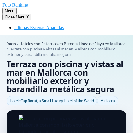
Saltar
Foto Ranking
al
Menu
contenido
Close Menu
X
Últimas Escenas Añadidas
Inicio
/
Hoteles con Entornos en Primera Línea de Playa en Mallorca
/
Terraza con piscina y vistas al mar en Mallorca con mobiliario
exterior y barandilla metálica segura
Terraza con piscina y vistas al
mar en Mallorca con
mobiliario exterior y
barandilla metálica segura
Hotel: Cap Rocat, a Small Luxury Hotel of the World
Mallorca