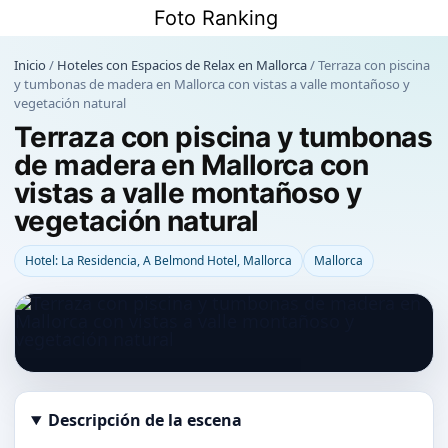
Saltar
Foto Ranking
al
contenido
Inicio
/
Hoteles con Espacios de Relax en Mallorca
/
Terraza con piscina
y tumbonas de madera en Mallorca con vistas a valle montañoso y
vegetación natural
Terraza con piscina y tumbonas
de madera en Mallorca con
vistas a valle montañoso y
vegetación natural
Hotel: La Residencia, A Belmond Hotel, Mallorca
Mallorca
Descripción de la escena
Abrir imagen en tamaño completo