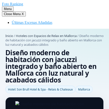
Saltar
Foto Ranking
al
Menu
contenido
Close Menu
X
Últimas Escenas Añadidas
Inicio
/
Hoteles con Espacios de Relax en Mallorca
/
Diseño moderno
de habitación con jacuzzi integrado y baño abierto en Mallorca con
luz natural y acabados cálidos
Diseño moderno de
habitación con jacuzzi
integrado y baño abierto en
Mallorca con luz natural y
acabados cálidos
Hotel: Son Brull Hotel & Spa - Relais & Chateaux
Mallorca