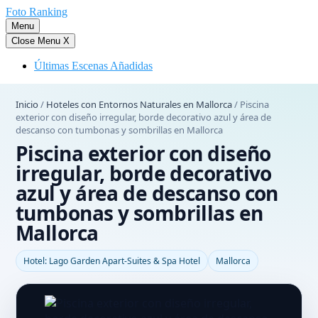
Saltar
Foto Ranking
al
Menu
contenido
Close Menu
X
Últimas Escenas Añadidas
Inicio
/
Hoteles con Entornos Naturales en Mallorca
/
Piscina
exterior con diseño irregular, borde decorativo azul y área de
descanso con tumbonas y sombrillas en Mallorca
Piscina exterior con diseño
irregular, borde decorativo
azul y área de descanso con
tumbonas y sombrillas en
Mallorca
Hotel: Lago Garden Apart-Suites & Spa Hotel
Mallorca