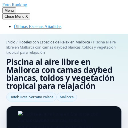
Saltar
Foto Ranking
al
Menu
contenido
Close Menu
X
Últimas Escenas Añadidas
Inicio
/
Hoteles con Espacios de Relax en Mallorca
/
Piscina al aire
libre en Mallorca con camas daybed blancas, toldos y vegetación
tropical para relajación
Piscina al aire libre en
Mallorca con camas daybed
blancas, toldos y vegetación
tropical para relajación
Hotel: Hotel Serrano Palace
Mallorca