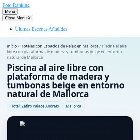
Saltar
Foto Ranking
al
Menu
contenido
Close Menu
X
Últimas Escenas Añadidas
Inicio
/
Hoteles con Espacios de Relax en Mallorca
/
Piscina al aire
libre con plataforma de madera y tumbonas beige en entorno
natural de Mallorca
Piscina al aire libre con
plataforma de madera y
tumbonas beige en entorno
natural de Mallorca
Hotel: Zafiro Palace Andratx
Mallorca